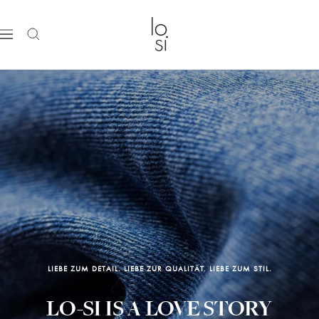
Direkt
zum
Lo-
Navigation
Inhalt
Si
LIEBE ZUM DETAIL. LIEBE ZUR QUALITÄT. LIEBE ZUM STIL.
LO-SI IS A LOVE STORY